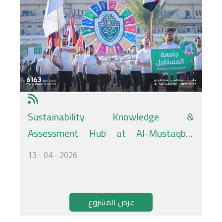
Sustainability Knowledge &
Assessment Hub at Al-Mustaqbal
University – Learn, Explore, and Test
13 - 04 - 2026
Your Understanding
عرض المشروع