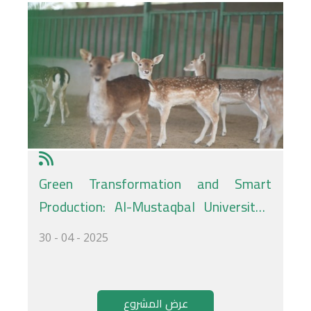
Green Transformation and Smart
Production: Al-Mustaqbal University’s
Project for Campus Environmental
30 - 04 - 2025
Sustainability
عرض المشروع